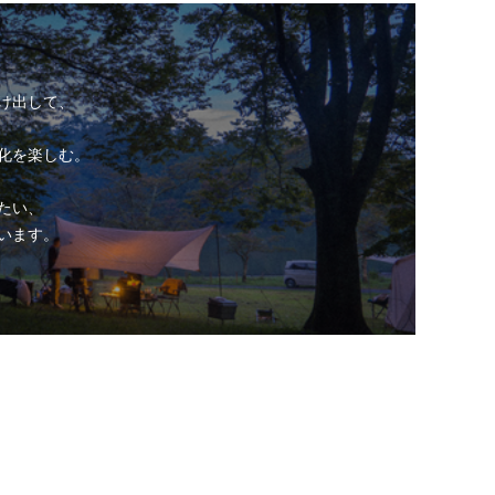
け出して、
化を楽しむ。
たい、
います。