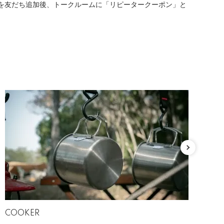
Eを友だち追加後、トークルームに「リピータークーポン」と
COOKER
最